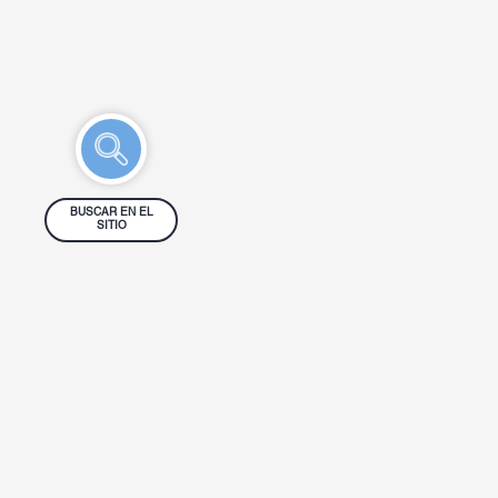
BUSCAR EN EL
SITIO
French 222,
Tel: ‎+54 