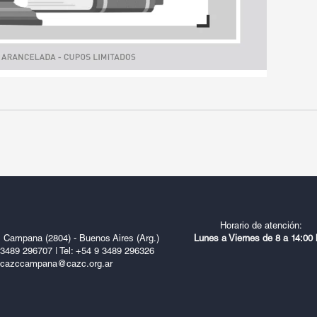
Horario de atención:
 Campana (2804) - Buenos Aires (Arg.)
Lunes a Viernes de 8 a 14:00 
9 3489 296707
|
Tel: +54 9 3489 296326
cazccampana@cazc.org.ar