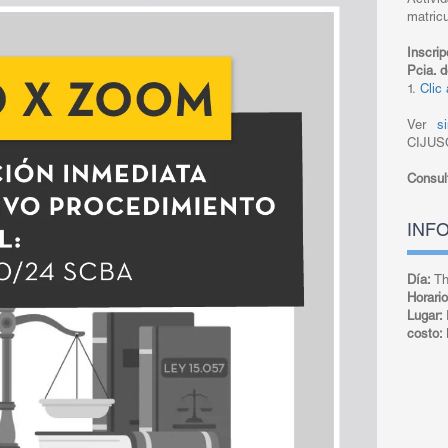
Activ
matric
Inscri
Pcia. 
1.
Clic 
Ver
si
CIJUS
Consul
INF
Día:
Th
Horari
Lugar:
costo: