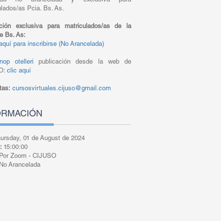
idad no arancelada y exclusiva para
ulados/as Pcia. Bs. As.
pción exclusiva para matriculados/as de la
de Bs. As:
aquí para inscribirse
(No Arancelada)
nop otelleri
publicación desde la web de
O:
clic aquí
tas:
cursosvirtuales.cijuso@gmail.com
ORMACIÓN
ursday, 01 de August de 2024
o:
15:00:00
Por Zoom - CIJUSO
No Arancelada