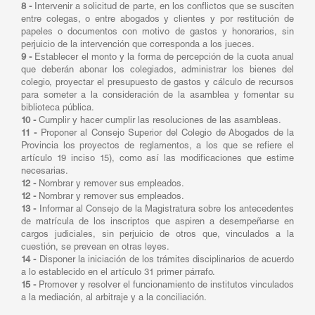
8 -
Intervenir a solicitud de parte, en los conflictos que se susciten
entre colegas, o entre abogados y clientes y por restitución de
papeles o documentos con motivo de gastos y honorarios, sin
perjuicio de la intervención que corresponda a los jueces.
9 -
Establecer el monto y la forma de percepción de la cuota anual
que deberán abonar los colegiados, administrar los bienes del
colegio, proyectar el presupuesto de gastos y cálculo de recursos
para someter a la consideración de la asamblea y fomentar su
biblioteca pública.
10 -
Cumplir y hacer cumplir las resoluciones de las asambleas.
11 -
Proponer al Consejo Superior del Colegio de Abogados de la
Provincia los proyectos de reglamentos, a los que se refiere el
artículo 19 inciso 15), como así las modificaciones que estime
necesarias.
12 -
Nombrar y remover sus empleados.
12 -
Nombrar y remover sus empleados.
13 -
Informar al Consejo de la Magistratura sobre los antecedentes
de matrícula de los inscriptos que aspiren a desempeñarse en
cargos judiciales, sin perjuicio de otros que, vinculados a la
cuestión, se prevean en otras leyes.
14 -
Disponer la iniciación de los trámites disciplinarios de acuerdo
a lo establecido en el artículo 31 primer párrafo.
15 -
Promover y resolver el funcionamiento de institutos vinculados
a la mediación, al arbitraje y a la conciliación.