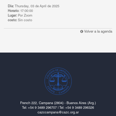
Día:
Thursday, 03 de April de 2025
Horario:
17:00:00
Lugar:
Por Zoom
costo:
Sin costo
Volver a la agenda
French 222, Campana (2804) - Buenos Aires (Arg.)
Tel: ‎+54 9 3489 296707
|
Tel: +54 9 3489 296326
cazccampana@cazc.org.ar