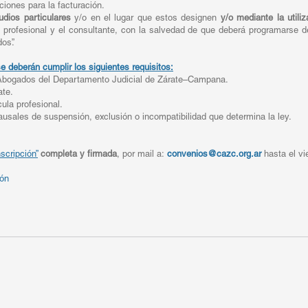
ciones para la facturación.
udios particulares
y/o en el lugar que estos designen
y/o mediante la util
 profesional y el consultante, con la salvedad de que deberá programarse d
os”.
e deberán cumplir los siguientes requisitos:
 Abogados del Departamento Judicial de Zárate–Campana.
ate.
ula profesional.
usales de suspensión, exclusión o incompatibilidad que determina la ley.
nscripción”
completa y firmada
, por mail a:
convenios@cazc.org.ar
hasta el vi
ión