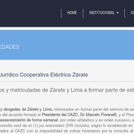
HOME
INSTITUCIONAL
C
VEDADES
 Jurídico Cooperativa Eléctrica Zárate
s y matriculadas de Zárate y Lima a formar parte de es
 y abogadas de Zárate y Lima,
interesados en formar parte del servicio de as
 del acuerdo firmado el
Presidente del CAZC, Dr. Marcelo Fioranelli,
y el Pres
asesoramiento de forma semanal
, por orden alfabético y en orden sucesivo,
a
consulta será de un (1) jus arancelario (IVA incluido), según lo establecido en 
dos al CAZC con la imposibilidad de cobrar honorarios por la consulta al 