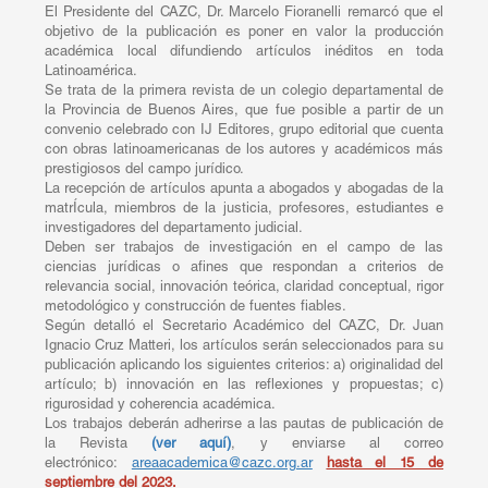
El Presidente del CAZC, Dr. Marcelo Fioranelli remarcó que el
objetivo de la publicación es poner en valor la producción
académica local difundiendo artículos inéditos en toda
Latinoamérica.
Se trata de la primera revista de un colegio departamental de
la Provincia de Buenos Aires, que fue posible a partir de un
convenio celebrado con IJ Editores, grupo editorial que cuenta
con obras latinoamericanas de los autores y académicos más
prestigiosos del campo jurídico.
La recepción de artículos apunta a abogados y abogadas de la
matrÍcula, miembros de la justicia, profesores, estudiantes e
investigadores del departamento judicial.
Deben ser trabajos de investigación en el campo de las
ciencias jurídicas o afines que respondan a criterios de
relevancia social, innovación teórica, claridad conceptual, rigor
metodológico y construcción de fuentes fiables.
Según detalló el Secretario Académico del CAZC, Dr. Juan
Ignacio Cruz Matteri, los artículos serán seleccionados para su
publicación aplicando los siguientes criterios: a) originalidad del
artículo; b) innovación en las reflexiones y propuestas; c)
rigurosidad y coherencia académica.
Los trabajos deberán adherirse a las pautas de publicación de
la Revista
(ver aquí)
, y enviarse al correo
electrónico:
areaacademica@cazc.org.ar
hasta el 15 de
septiembre del 2023.