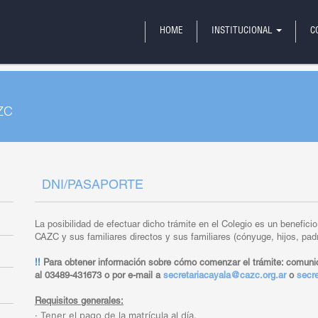
HOME
INSTITUCIONAL
C
ZC
DNI/PASAPORTE
La posibilidad de efectuar dicho trámite en el Colegio es un benefici
CAZC y sus familiares directos y sus familiares (cónyuge, hijos, pa
!!
Para obtener información sobre cómo comenzar el trámite: comunic
al 03489-431673 o por e-mail a
secretariacayala@cazc.org.ar
o
secr
Requisitos generales:
· Tener el pago de la matrícula al día.