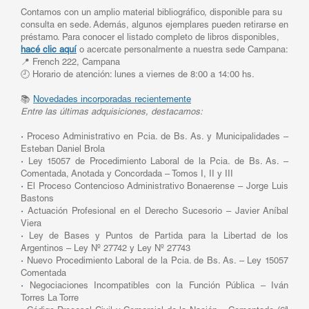
Contamos con un amplio material bibliográfico, disponible para su
consulta en sede. Además, algunos ejemplares pueden retirarse en
préstamo. Para conocer el listado completo de libros disponibles,
hacé clic aquí
o acercate personalmente a nuestra sede Campana:
📍 French 222, Campana
🕘 Horario de atención: lunes a viernes de 8:00 a 14:00 hs.
📚
Novedades incorporadas recientemente
Entre las últimas adquisiciones, destacamos:
·
Proceso Administrativo en Pcia. de Bs. As. y Municipalidades –
Esteban Daniel Brola
·
Ley 15057 de Procedimiento Laboral de la Pcia. de Bs. As. –
Comentada, Anotada y Concordada – Tomos I, II y III
·
El Proceso Contencioso Administrativo Bonaerense – Jorge Luis
Bastons
·
Actuación Profesional en el Derecho Sucesorio – Javier Aníbal
Viera
·
Ley de Bases y Puntos de Partida para la Libertad de los
Argentinos – Ley Nº 27742 y Ley Nº 27743
·
Nuevo Procedimiento Laboral de la Pcia. de Bs. As. – Ley 15057
Comentada
·
Negociaciones Incompatibles con la Función Pública – Iván
Torres La Torre