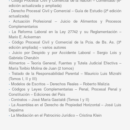
·
Código Procesal Civil y Comercial de la Nación – Comentado (6ª
edición actualizada y ampliada)
·
Derecho Procesal Civil y Comercial – Guía de Estudio (2ª edición
actualizada)
·
Actuación Profesional – Juicio de Alimentos y Procesos
Complementarios
·
La Reforma Laboral en la Ley 27742 y su Reglamentación –
Mario E. Ackerman
·
Código Procesal Civil y Comercial de la Pcia. de Bs. As. (3ª
edición ampliada) – varios autores
·
Juicio por Despido y por Accidente Laboral – Sergio Lois y
Gabriela Cherubín
Alimentos – Teoría General, Fuentes y Tutela Judicial Efectiva –
María Toribio Molina de Juan (2 tomos)
·
Tratado de la Responsabilidad Parental – Mauricio Luis Mizrahi
(Tomos I, II y III)
·
Modelos de Escritos – Derechos Reales – Roberto Malizia
·
Códigos y Leyes Complementarias – Penal, Procesal Penal y
Constitución – Ediciones del País
·
Contratos – José María Gastaldi (Tomos I y II)
·
La Asamblea en el Derecho de Propiedad Horizontal – José Luis
Depalma
·
La Mediación en el Patrocinio Jurídico – Cristina Klein